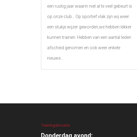
een rustig jaar waarin niet al te veel gebeurt is
op onze club… Op sportief vlak zijn wij weer
een stukje wijzer geworden,we hebben lekker
kunnen trainen. Hebben van een aantal leden
afscheid genomen en ook weer enkele
nieuwe...
Trainingslocatie
Donderdag avond: