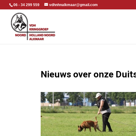
06 - 34 299 559
vdhnhnalkmaar@gmail.com
Nieuws over onze Duit